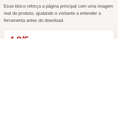
Esse bloco reforça a página principal com uma imagem
real do produto, ajudando o visitante a entender a
ferramenta antes do download.
4,8/5
Avaliação técnica do produto
Avaliação da DivulgaMais para uso do software em
campanhas de referência, testes no Analytics e apoio a
estratégias de SEO.
ESTRATÉGIA 1